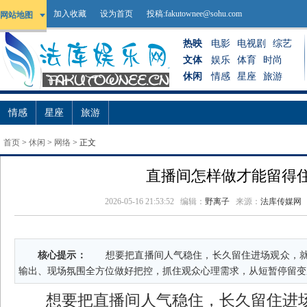
加入收藏
设为首页
投稿:
fakutownee@sohu.com
网站地图
热映
电影
电视剧
综艺
文体
娱乐
体育
时尚
休闲
情感
星座
旅游
情感
星座
旅游
首页
>
休闲
>
网络
> 正文
直播间怎样做才能留得
2026-05-16 21:53:52
编辑：
野离子
来源：
法库传媒网
核心提示：
想要把直播间人气稳住，长久留住进场观众，就
输出、现场氛围全方位做好把控，抓住观众心理需求，从短暂停留变
想要把直播间人气稳住，长久留住进场