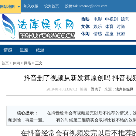
加入收藏
设为首页
投稿:
fakutownee@sohu.com
网站地图
热映
电影
电视剧
综艺
文体
娱乐
体育
时尚
休闲
情感
星座
旅游
情感
星座
旅游
首页
>
休闲
>
网络
> 正文
抖音删了视频从新发算原创吗 抖音视
2019-01-18 23:02:02
编辑：
野离子
来源：
法库传媒网
核心提示：
在抖音经常会有视频发完以后不推荐的情况，这
频删除，再发一遍。 有的时候第二遍确实会取得比较不错的效果
在抖音经常会有视频发完以后不推荐的