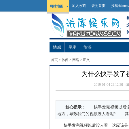
加入收藏
设为首页
投稿:
fakut
网站地图
情感
星座
旅游
首页
>
休闲
>
网络
> 正文
为什么快手发了
2019-01-04 22:12:20
编
核心提示：
快手发完视频以后没人
地方，导致我们的视频没人看呢? 其
快手发完视频以后没人看，这应该是全