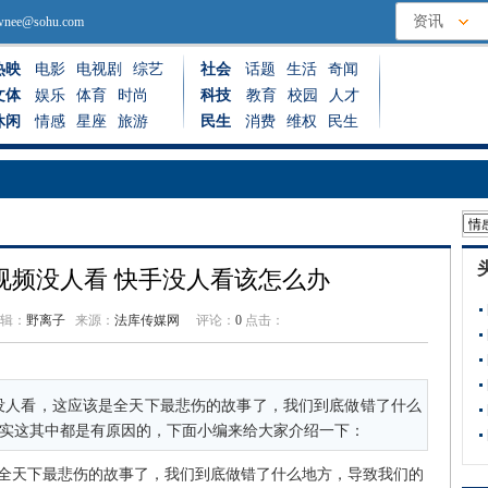
资讯
ownee@sohu.com
热映
电影
电视剧
综艺
社会
话题
生活
奇闻
文体
娱乐
体育
时尚
科技
教育
校园
人才
休闲
情感
星座
旅游
民生
消费
维权
民生
视频没人看 快手没人看该怎么办
辑：
野离子
来源：
法库传媒网
评论：
0
点击：
看，这应该是全天下最悲伤的故事了，我们到底做错了什么
实这其中都是有原因的，下面小编来给大家介绍一下：
天下最悲伤的故事了，我们到底做错了什么地方，导致我们的