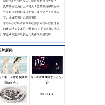
剑齿虎的体积有多大？剑齿虎有没有天敌？
史前的生物为什么体格大？史前最厉害的生物
火箭签保罗的合同值不值？保罗锁死了火箭队
着力抓好四项特色党建项目
东港组织收听收看全面改善贫困地区教育薄弱
球迷大呼德安东尼下课 德安东尼执教能力到底
宋立跃就宣传思想文化工作来东港调研
图片新闻
es是指的什么意思 网络用
抖音讲财经直播怎么进行认
语les的含义
证