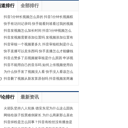
频道排行
全部排行
抖音5分钟长视频怎么弄的 抖音5分钟长视频权
快手有访问记录吗 快手能看到谁看过我的视频
抖音发视频怎么加长时间 抖音5分钟视频怎么
抖音发视频需要添加位置吗 发视频添加位置有
抖音审核一个视频要多久 抖音审核机制是什么
快手直播可以卖东西吗 快手直播怎么才能赚钱
抖音点赞多了后视频被审核是什么原因 申诉视
抖音不能用自己的音乐吗 如何上传视频使用自
为什么快手发了视频没人看 快手没人看该怎么
抖音删了视频从新发算原创吗 抖音视频发两遍
评论排行
最新资讯
火箭队坚持八人轮换 德安东尼为什么这么固执
网络给孩子投票难倒家长 为什么商家那么喜欢
抖音掉粉是怎么回事？抖音有粉丝没有播放是