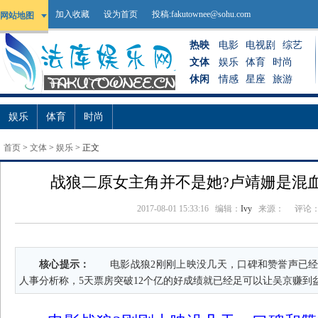
加入收藏
设为首页
投稿:
fakutownee@sohu.com
网站地图
热映
电影
电视剧
综艺
文体
娱乐
体育
时尚
休闲
情感
星座
旅游
娱乐
体育
时尚
首页
>
文体
>
娱乐
> 正文
战狼二原女主角并不是她?卢靖姗是混
2017-08-01 15:33:16
编辑：
Ivy
来源：
评论
核心提示：
电影战狼2刚刚上映没几天，口碑和赞誉声已经
人事分析称，5天票房突破12个亿的好成绩就已经足可以让吴京赚到