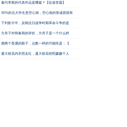
秦代李斯的代表作品是哪篇？【征途答题】
30%的北大学生患空心病，空心病的形成原因有
下列影片中，反映抗日战争时期革命斗争的是
方舟子对韩春雨的评价，方舟子是一个什么样
掷两个普通的骰子，点数一样的可能性是：【
厦大校花内衣照走红，厦大校花程熙媛媛个人