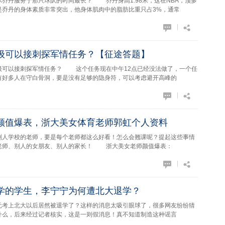
服务于那只球队的时间最长？ 乔丹身高1.98米，这在NBA，顶多
是乔丹的身体素质非常突出，他身体肌肉中的脂肪比重只占3%，通常
|
级可以接刺探军情任务？【征途答题】
以接刺探军情任务？ 这个任务现在中午12点已经没法做了，一个任
有好多人在守白骨洞，要是没有足够的隐身符，可以考虑避开高峰的
|
颜值爆表，浙大美女体育老师郭虹个人资料
学校的老师，要是每个老师都这么好看！怎么会翘课呢？提起这些事情
老师、别人的女朋友、别人的家长！ 浙大美女老师颜值爆表：
|
学的学生，李宁宁为何遭北大退学？
上北大以后居然被退学了？这样的消息太吸引眼球了，很多网友纷纷猜
什么，后来经过记者核实，这是一则假消息！真不知道制造这种谣言