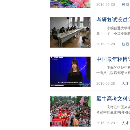
2016-06-30
校园
考研复试没过
小编普通大学毕业
集一下了，不过小编
2016-06-28
校园
中国最年轻博
下面的这位中科院博
十有八九以后都想当
2016-06-28
人才
最牛高考文科
高考在中国来说，
考试中的赢家!每年都
2016-06-23
人才