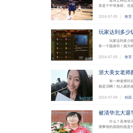
篮球之神迈克尔乔丹
算是个中等身材。但
2016-07-05
教育
玩家达到多少
玩家达到多少级可
务一个隐身符！因为
2016-07-05
教育
浙大美女老师
有一种老师叫别人
都是泪啊！别人家的
2016-07-04
校园
被清华北大退
什么？高考状元考
测事情的原因到底是