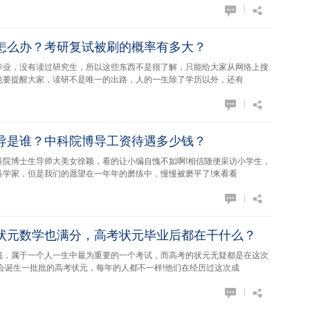
|
怎么办？考研复试被刷的概率有多大？
，没有读过研究生，所以这些东西不是很了解，只能给大家从网络上搜
也要提醒大家，读研不是唯一的出路，人的一生除了学历以外，还有
|
导是谁？中科院博导工资待遇多少钱？
士生导师大美女徐颖，看的让小编自愧不如啊!相信随便采访小学生，
科学家，但是我们的愿望在一年年的磨练中，慢慢被磨平了!来看看
|
状元数学也满分，高考状元毕业后都在干什么？
属于一个人一生中最为重要的一个考试，而高考的状元无疑都是在这次
会诞生一批批的高考状元，每年的人都不一样!他们在经历过这次成
|