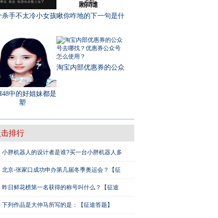
个杀手不太冷小女孩
瞅你咋地的下一句是什
淘宝内部优惠券的公众
H48中的好姐妹都是
塑
点击排行
小胖机器人的设计者是谁?买一台小胖机器人多
北京-张家口成功申办第几届冬季奥运会？【征
昨日鲜花榜第一名获得的称号叫什么？【征途
下列作品是大仲马所写的是：【征途答题】