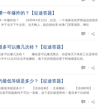
哪一年爆炸的？【征途答题】
爆炸的？ 1945年4月12日，白宫。一个画家在给罗斯福总统画肖
，并于当天下午去世。当天晚上，副总统哈里-杜鲁门宣誓就职，继任
|
最多可以搬几次砖？【征途答题】
可以搬几次砖？ 搬砖是可以搬无限次，但是每天只有前三次是有经
中午12点20左右开始搬砖，每个区的燕国在那个时候都是红砖。
|
的最低等级是多少？【征途答题】
低等级是多少？ 【活动名称】：太庙搬砖； 【活动时间】：
9； 征途手机版换转不可以一直换，这个是比较蛋疼的！最后来个白砖就
|