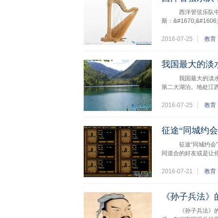
西洋管弦乐队中唯一的
斯：&#1670;&#
2016-07-25
教育
我国最大的淡
我国最大的淡水湖
第二大湖泊。地处江西省北
2016-07-25
教育
征途“同城约
征途“同城约会”
同道合的好友或是让
2016-07-21
教育
《孙子兵法》
《孙子兵法》的作