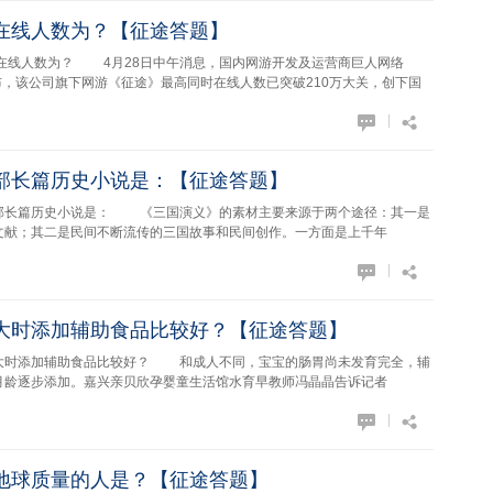
在线人数为？【征途答题】
人数为？ 4月28日中午消息，国内网游开发及运营商巨人网络
天宣布，该公司旗下网游《征途》最高同时在线人数已突破210万大关，创下国
|
部长篇历史小说是：【征途答题】
篇历史小说是： 《三国演义》的素材主要来源于两个途径：其一是
文献；其二是民间不断流传的三国故事和民间创作。一方面是上千年
|
大时添加辅助食品比较好？【征途答题】
添加辅助食品比较好？ 和成人不同，宝宝的肠胃尚未发育完全，辅
月龄逐步添加。嘉兴亲贝欣孕婴童生活馆水育早教师冯晶晶告诉记者
|
地球质量的人是？【征途答题】