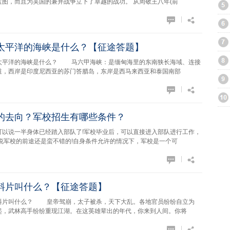
图，而且为吴国的兼并战争立下了卓越的战功。 从周敬王八年(前
|
太平洋的海峡是什么？【征途答题】
洋的海峡是什么？ 马六甲海峡：是缅甸海里的东南狭长海域、连接
道，西岸是印度尼西亚的苏门答腊岛，东岸是西马来西亚和泰国南部
|
的去向？军校招生有哪些条件？
一半身体已经踏入部队了!军校毕业后，可以直接进入部队进行工作，
说军校的前途还是蛮不错的!自身条件允许的情况下，军校是一个可
|
料片叫什么？【征途答题】
叫什么？ 皇帝驾崩，太子被杀，天下大乱。各地官员纷纷自立为
起，武林高手纷纷重现江湖。在这英雄辈出的年代，你来到人间。你将
|