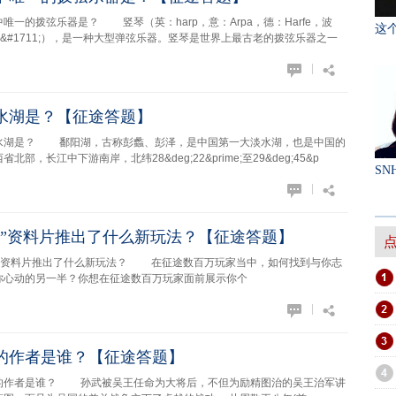
拨弦乐器是？ 竖琴（英：harp，意：Arpa，德：Harfe，波
这
1606;&#1711;），是一种大型弹弦乐器。竖琴是世界上最古老的拨弦乐器之一
|
水湖是？【征途答题】
是？ 鄱阳湖，古称彭蠡、彭泽，是中国第一大淡水湖，也是中国的
部，长江中下游南岸，北纬28&deg;22&prime;至29&deg;45&p
SN
|
会”资料片推出了什么新玩法？【征途答题】
资料片推出了什么新玩法？ 在征途数百万玩家当中，如何找到与你志
你心动的另一半？你想在征途数百万玩家面前展示你个
|
的作者是谁？【征途答题】
者是谁？ 孙武被吴王任命为大将后，不但为励精图治的吴王治军讲