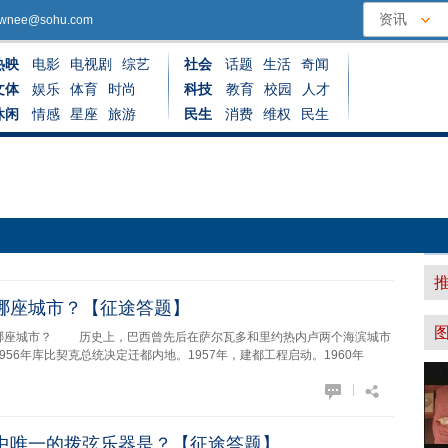
资讯
ownee@sohu.com
热映
电影
电视剧
综艺
社会
话题
生活
奇闻
文体
娱乐
体育
时尚
科技
教育
校园
人才
休闲
情感
星座
旅游
民生
消费
维权
民生
哪座城市？【征途答题】
城市？ 历史上，巴西曾先后在萨尔瓦多和里约热内卢两个海滨城市
956年库比契克总统决定迁都内地。1957年，建都工程启动。1960年
|
中唯一的拨弦乐器是？【征途答题】